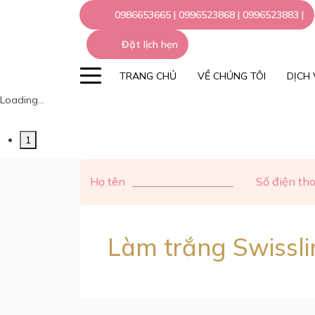
0986653665 | 0996523868 | 0996523883 |
Đặt lịch hẹn
TRANG CHỦ
VỀ CHÚNG TÔI
DỊCH
Loading...
1
Họ tên
Số điện tho
Làm trắng Swissli