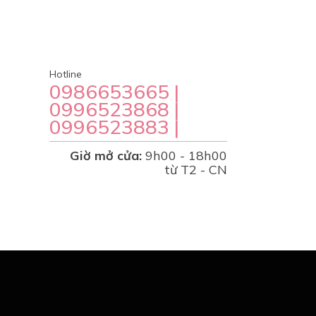
Thông tin liên hệ
Hotline
0986653665 |
0996523868 |
0996523883 |
Giờ mở cửa:
9h00 - 18h00
từ T2 - CN