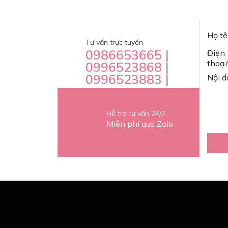
Hỗ trợ tư vấn
Yêu cầu
Họ tê
Tư vấn trực tuyến
0986653665 |
Điện
thoại
0996523868 |
0996523883 |
Nội d
Hỗ trợ tư vấn 24/7
Miễn phí qua Zalo