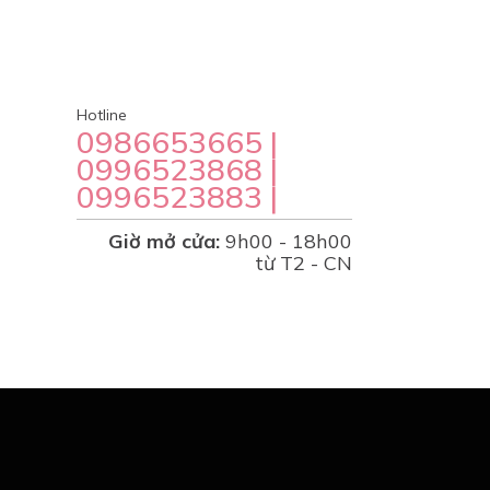
Thông tin liên hệ
Hotline
0986653665 |
0996523868 |
0996523883 |
Giờ mở cửa:
9h00 - 18h00
từ T2 - CN