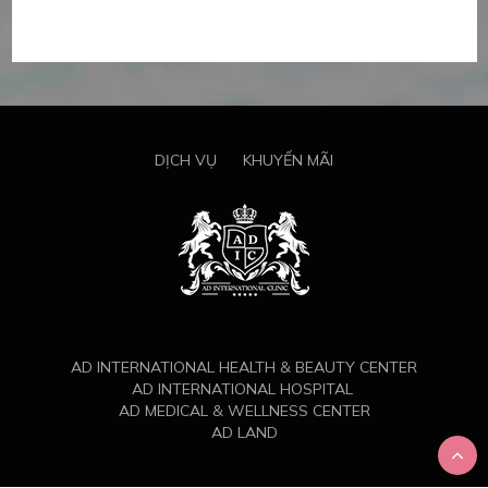
DỊCH VỤ
KHUYẾN MÃI
AD INTERNATIONAL HEALTH & BEAUTY CENTER
AD INTERNATIONAL HOSPITAL
AD MEDICAL & WELLNESS CENTER
AD LAND