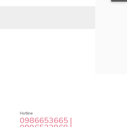
Thông tin liên hệ
Hotline
0986653665 |