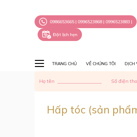
0986653665 | 0996523868 | 0996523883 |
Đặt lịch hẹn
TRANG CHỦ
VỀ CHÚNG TÔI
DỊCH
Họ tên
Số điện tho
Hấp tóc (sản phẩ