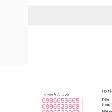
Hỗ trợ tư vấn
Yêu cầu
Họ tê
Tư vấn trực tuyến
0986653665 |
Điện
thoại
0996523868 |
Nội d