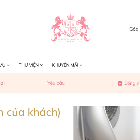
Góc 
 VỤ
THƯ VIỆN
KHUYẾN MÃI
Loading...
ại
Yêu cầu
Đồng ý 
m của khách)