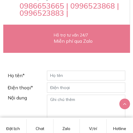
0986653665 | 0996523868 |
0996523883 |
Hỗ trợ tư vấn 24/7
Miễn phí qua Zalo
Yêu cầu tư vấn
Họ tên*
Điện thoại*
Nội dung
Đặt lịch
Chat
Zalo
Vị trí
Hotline