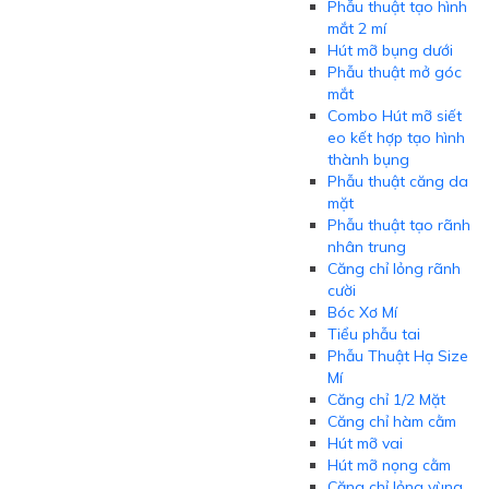
Phẫu thuật tạo hình
mắt 2 mí
Hút mỡ bụng dưới
Phẫu thuật mở góc
mắt
Combo Hút mỡ siết
eo kết hợp tạo hình
thành bụng
Phẫu thuật căng da
mặt
Phẫu thuật tạo rãnh
nhân trung
Căng chỉ lỏng rãnh
cười
Bóc Xơ Mí
Tiểu phẫu tai
Phẫu Thuật Hạ Size
Mí
Căng chỉ 1/2 Mặt
Căng chỉ hàm cằm
Hút mỡ vai
Hút mỡ nọng cằm
Căng chỉ lỏng vùng