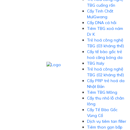
TBG cuống rốn
Cấy Tinh Chất
MulGwang
Cấy DNA cá hồi
Tiêm TBG xoá nám
Dr K
Trẻ hoá công nghệ
TBG (03 kháng thể)
Cấy tế bào gốc trẻ
hoá căng bóng da
TBG Italy
Trẻ hoá công nghệ
TBG (02 kháng thể)
Cấy PRP trẻ hoá da
Nhật Bản
Tiêm TBG Mông
Cấy thu nhỏ lỗ chân
lông
Cấy Tế Bào Gốc
Vùng Cổ
Dịch vụ tiêm tan filler
Tiêm thon gọn bắp