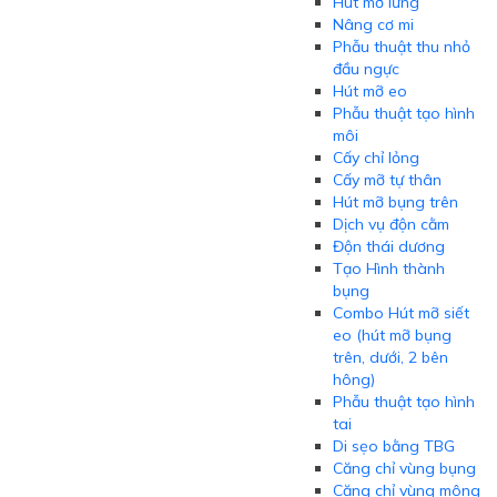
Hút mỡ lưng
Nâng cơ mi
Phẫu thuật thu nhỏ
đầu ngực
Hút mỡ eo
Phẫu thuật tạo hình
môi
Cấy chỉ lỏng
Cấy mỡ tự thân
Hút mỡ bụng trên
Dịch vụ độn cằm
Độn thái dương
Tạo Hình thành
bụng
Combo Hút mỡ siết
eo (hút mỡ bụng
trên, dưới, 2 bên
hông)
Phẫu thuật tạo hình
tai
Di sẹo bằng TBG
Căng chỉ vùng bụng
Căng chỉ vùng mông