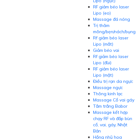
Lipo (ngực)
RF giảm béo laser
Lipo (eo)
Massage đá nóng
Trị thâm
mông/bẹn/nách/bụng
Rf giảm béo laser
Lipo (mắt)
Giảm béo vai
Rf giảm béo laser
Lipo (đùi)
RF giảm béo laser
Lipo (mặt)
Điều trị rạn da ngực
Massage ngực
Thông kinh lạc
Massage Cổ vai gáy
Tắm trắng Babor
Massage kết hợp
chạy RF và đắp bùn
cổ, vai, gáy, Nhật
Bản
Hồng nhũ hoa