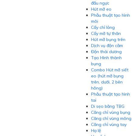
đầu ngực
Hút mỡ eo
Phẫu thuật tạo hình
môi
Cấy chỉ lỏng
Cấy mỡ tự thân
Hút mỡ bụng trên
Dịch vụ độn cằm
Độn thái dương
Tạo Hình thành
bụng
Combo Hút mỡ siết
eo (hút mỡ bụng
trên, dưới, 2 bên
hông)
Phẫu thuật tạo hình
tai
Di sẹo bằng TBG
Căng chỉ vùng bụng
Căng chỉ vùng mông
Căng chỉ vùng tay
Hạ lệ