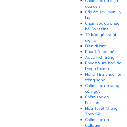
Chăm sóc da mụn
đầu đen
Cấp ẩm sau mụn Hy
Lạp
Chăm sóc da phục
hồi Swissline
Tế bào gốc Nhật
điện di
Điện di lạnh
Phục hồi sau nám
Aqua kích trắng
Phục hồi trẻ hoá da
Diego Palma
Nano TBG phục hồi,
trắng sáng
Chăm sóc da vùng
cổ, ngực
Chăm sóc da
Ericsion
Hoa Tuyết Nhung
Thụy Sỹ
Chăm sóc da
Collagen