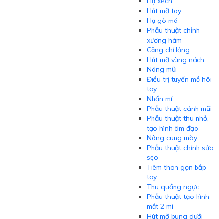
Hạ xếch
Hút mỡ tay
Hạ gò má
Phẫu thuật chỉnh
xương hàm
Căng chỉ lỏng
Hút mỡ vùng nách
Nâng mũi
Điều trị tuyến mồ hôi
tay
Nhấn mí
Phẫu thuật cánh mũi
Phẫu thuật thu nhỏ,
tạo hình âm đạo
Nâng cung mày
Phẫu thuật chỉnh sửa
sẹo
Tiêm thon gọn bắp
tay
Thu quầng ngực
Phẫu thuật tạo hình
mắt 2 mí
Hút mỡ bụng dưới