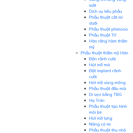
mắt
Dịch vụ tiểu phẫu
Phẫu thuật cắt mí
dưới
Phẫu thuật phimosis
Phẫu thuật Trĩ
Hàn răng hàm thẩm
mỹ
Phẫu thuật thẩm mỹ Hàn
Độn rãnh cười
Hút mỡ má
Đặt implant rãnh
cười
Hút mỡ vùng mông
Phẫu thuật đầu mũi
Di sẹo bằng TBG
Hạ Trán
Phẫu thuật tạo hình
môi bé
Hút mỡ lưng
Nâng cơ mi
Phẫu thuật thu nhỏ