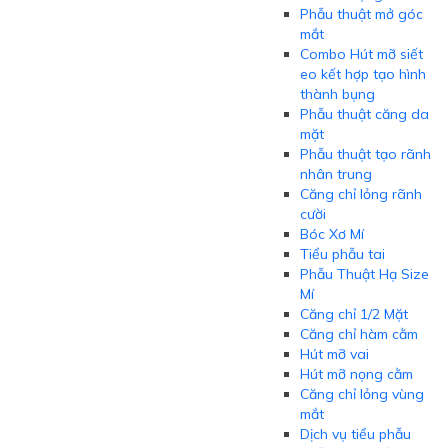
Phẫu thuật mở góc
mắt
Combo Hút mỡ siết
eo kết hợp tạo hình
thành bụng
Phẫu thuật căng da
mặt
Phẫu thuật tạo rãnh
nhân trung
Căng chỉ lỏng rãnh
cười
Bóc Xơ Mí
Tiểu phẫu tai
Phẫu Thuật Hạ Size
Mí
Căng chỉ 1/2 Mặt
Căng chỉ hàm cằm
Hút mỡ vai
Hút mỡ nọng cằm
Căng chỉ lỏng vùng
mắt
Dịch vụ tiểu phẫu