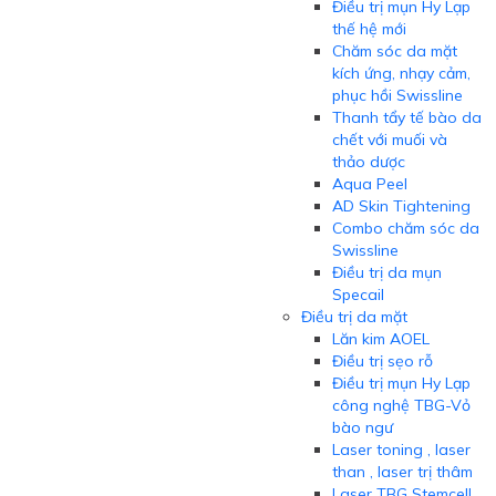
Điều trị mụn Hy Lạp
thế hệ mới
Chăm sóc da mặt
kích ứng, nhạy cảm,
phục hồi Swissline
Thanh tẩy tế bào da
chết với muối và
thảo dược
Aqua Peel
AD Skin Tightening
Combo chăm sóc da
Swissline
Điều trị da mụn
Specail
Điều trị da mặt
Lăn kim AOEL
Điều trị sẹo rỗ
Điều trị mụn Hy Lạp
công nghệ TBG-Vỏ
bào ngư
Laser toning , laser
than , laser trị thâm
Laser TBG Stemcell