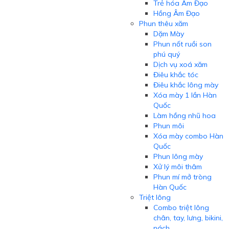
Trẻ hóa Âm Đạo
Hồng Âm Đạo
Phun thêu xăm
Dặm Mày
Phun nốt ruồi son
phú quý
Dịch vụ xoá xăm
Điêu khắc tóc
Điêu khắc lông mày
Xóa mày 1 lần Hàn
Quốc
Làm hồng nhũ hoa
Phun môi
Xóa mày combo Hàn
Quốc
Phun lông mày
Xử lý môi thâm
Phun mí mở tròng
Hàn Quốc
Triệt lông
Combo triệt lông
chân, tay, lưng, bikini,
nách