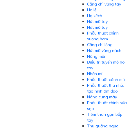
Căng chỉ vùng tay
Hạ lệ
Hạ xếch
Hút mỡ tay
Hút mỡ tay
Phẫu thuật chỉnh
xương hàm
Căng chỉ lỏng
Hút mỡ vùng nách
Nâng mũi
Điều trị tuyến mồ hôi
tay
Nhấn mí
Phẫu thuật cánh mũi
Phẫu thuật thu nhỏ,
tạo hình âm đạo
Nâng cung mày
Phẫu thuật chỉnh sửa
sẹo
Tiêm thon gọn bắp
tay
Thu quầng ngực