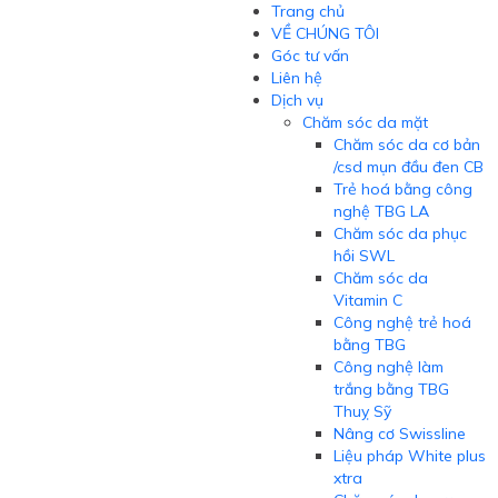
Trang chủ
VỀ CHÚNG TÔI
Góc tư vấn
Liên hệ
Dịch vụ
Chăm sóc da mặt
Chăm sóc da cơ bản
/csd mụn đầu đen CB
Trẻ hoá bằng công
nghệ TBG LA
Chăm sóc da phục
hồi SWL
Chăm sóc da
Vitamin C
Công nghệ trẻ hoá
bằng TBG
Công nghệ làm
trắng bằng TBG
Thuỵ Sỹ
Nâng cơ Swissline
Liệu pháp White plus
xtra