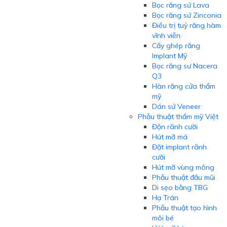
Bọc răng sứ Lava
Bọc răng sứ Zinconia
Điều trị tuỷ răng hàm
vĩnh viễn
Cấy ghép răng
Implant Mỹ
Bọc răng sư Nacera
Q3
Hàn răng cửa thẩm
mỹ
Dán sứ Veneer
Phẫu thuật thẩm mỹ Việt
Độn rãnh cười
Hút mỡ má
Đặt implant rãnh
cười
Hút mỡ vùng mông
Phẫu thuật đầu mũi
Di sẹo bằng TBG
Hạ Trán
Phẫu thuật tạo hình
môi bé