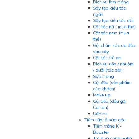
Dịch vụ làm móng
Sấy tạo kiểu tóc
ngắn
Sấy tạo kiểu tóc dài
Cắt tóc nữ ( mua thẻ)
Cắt tóc nam (mua
thẻ)
Gội chăm sóc da đầu
sau cấy
Cắt tóc trẻ em
Dịch vụ uốn / nhuộm
/ duỗi (tóc dài)
Sửa móng
Gội đầu (sản phẩm
của khách)
Make up
Gội đầu (dầu gội
Carton)
Uốn mi
Tiêm cấy tế bào gốc
Tiêm trắng K -
Booster
Trẻ hoá công nghệ