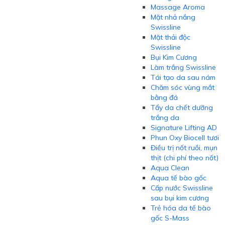
Massage Aroma
Mặt nhả nắng
Swissline
Mặt thải độc
Swissline
Bụi Kim Cương
Làm trắng Swissline
Tái tạo da sau nám
Chăm sóc vùng mắt
bằng đá
Tẩy da chết dưỡng
trắng da
Signature Lifting AD
Phun Oxy Biocell tươi
Điều trị nốt ruồi, mụn
thịt (chi phí theo nốt)
Aqua Clean
Aqua tế bào gốc
Cấp nước Swissline
sau bụi kim cương
Trẻ hóa da tế bào
gốc S-Mass