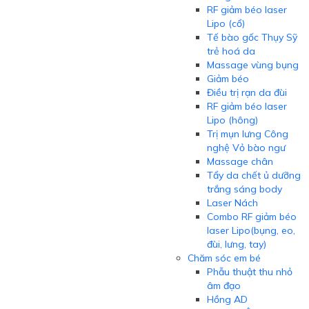
RF giảm béo laser
Lipo (cổ)
Tế bào gốc Thụy Sỹ
trẻ hoá da
Massage vùng bụng
Giảm béo
Điều trị rạn da đùi
RF giảm béo laser
Lipo (hông)
Trị mụn lưng Công
nghệ Vỏ bào ngư
Massage chân
Tẩy da chết ủ dưỡng
trắng sáng body
Laser Nách
Combo RF giảm béo
laser Lipo(bụng, eo,
đùi, lưng, tay)
Chăm sóc em bé
Phẫu thuật thu nhỏ
âm đạo
Hồng AD