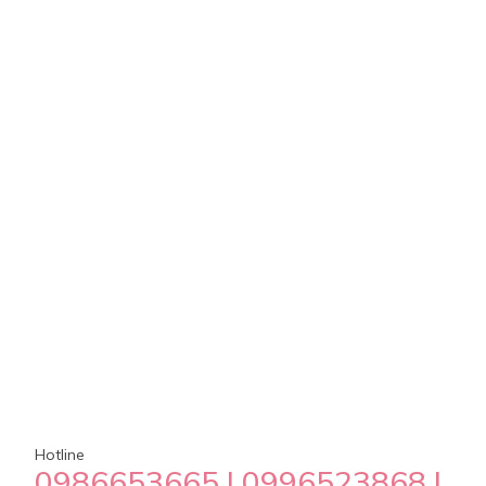
Bản đồ
Thông tin liên hệ
Hotline
0986653665 | 0996523868 |