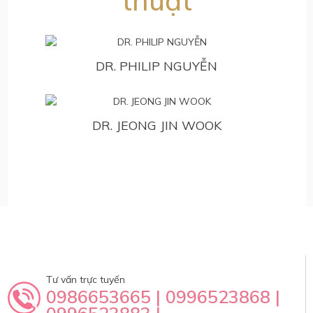
thuật
DR. PHILIP NGUYỄN
DR. JEONG JIN WOOK
Hỗ trợ tư vấn
Tư vấn trực tuyến
0986653665 | 0996523868 |