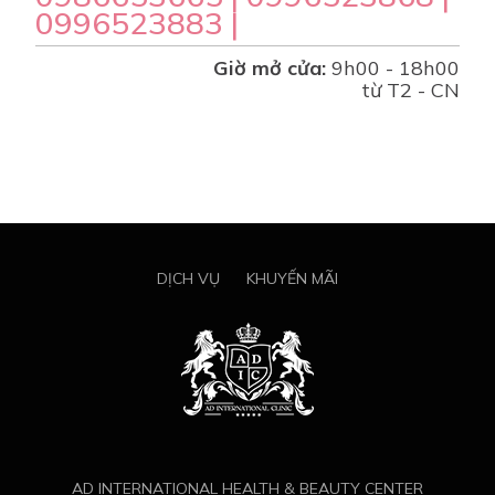
0996523883 |
Giờ mở cửa:
9h00 - 18h00
từ T2 - CN
DỊCH VỤ
KHUYẾN MÃI
AD INTERNATIONAL HEALTH & BEAUTY CENTER