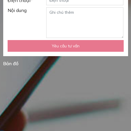
Điện thoại*
Nội dung
Yêu cầu tư vấn
Bản đồ