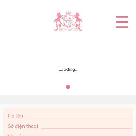
Loading...
Họ tên
Số điện thoại