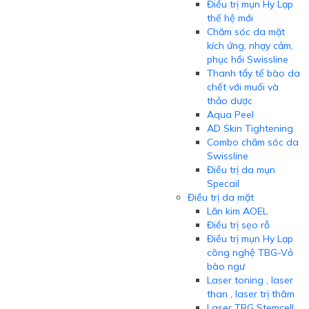
Điều trị mụn Hy Lạp
thế hệ mới
Chăm sóc da mặt
kích ứng, nhạy cảm,
phục hồi Swissline
Thanh tẩy tế bào da
chết với muối và
thảo dược
Aqua Peel
AD Skin Tightening
Combo chăm sóc da
Swissline
Điều trị da mụn
Specail
Điều trị da mặt
Lăn kim AOEL
Điều trị sẹo rỗ
Điều trị mụn Hy Lạp
công nghệ TBG-Vỏ
bào ngư
Laser toning , laser
than , laser trị thâm
Laser TBG Stemcell