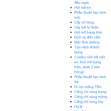
đầu ngực
Hút mỡ eo
Phẫu thuật tạo hình
môi
Cấy chỉ lỏng
Cấy mỡ tự thân
Hút mỡ bụng trên
Dịch vụ độn cằm
Độn thái dương
Tạo Hình thành
bụng
Combo Hút mỡ siết
eo (hút mỡ bụng
trên, dưới, 2 bên
hông)
Phẫu thuật tạo hình
tai
Di sẹo bằng TBG
Căng chỉ vùng bụng
Căng chỉ vùng mông
Căng chỉ vùng tay
Hạ lệ