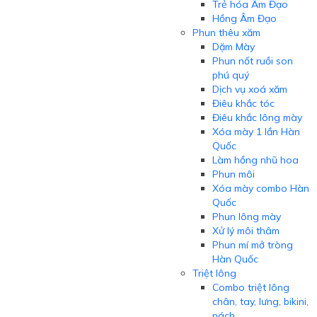
Trẻ hóa Âm Đạo
Hồng Âm Đạo
Phun thêu xăm
Dặm Mày
Phun nốt ruồi son
phú quý
Dịch vụ xoá xăm
Điêu khắc tóc
Điêu khắc lông mày
Xóa mày 1 lần Hàn
Quốc
Làm hồng nhũ hoa
Phun môi
Xóa mày combo Hàn
Quốc
Phun lông mày
Xử lý môi thâm
Phun mí mở tròng
Hàn Quốc
Triệt lông
Combo triệt lông
chân, tay, lưng, bikini,
nách