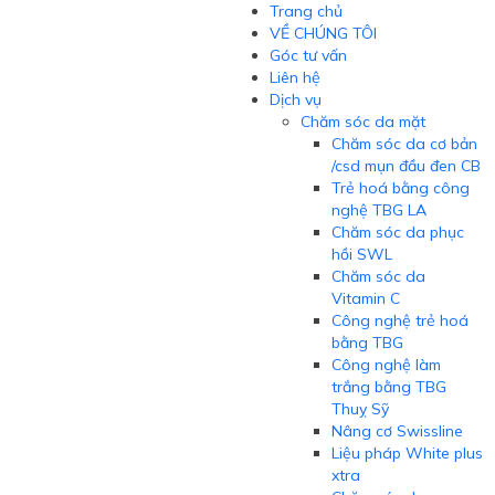
Trang chủ
VỀ CHÚNG TÔI
Góc tư vấn
Liên hệ
Dịch vụ
Chăm sóc da mặt
Chăm sóc da cơ bản
/csd mụn đầu đen CB
Trẻ hoá bằng công
nghệ TBG LA
Chăm sóc da phục
hồi SWL
Chăm sóc da
Vitamin C
Công nghệ trẻ hoá
bằng TBG
Công nghệ làm
trắng bằng TBG
Thuỵ Sỹ
Nâng cơ Swissline
Liệu pháp White plus
xtra