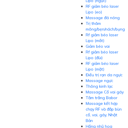
Lipo (ngực)
RF giảm béo laser
Lipo (eo)
Massage đá nóng
Trị thâm
mông/bẹn/nách/bụng
Rf giảm béo laser
Lipo (mắt)
Giảm béo vai
Rf giảm béo laser
Lipo (đùi)
RF giảm béo laser
Lipo (mặt)
Điều trị rạn da ngực
Massage ngực
Thông kinh lạc
Massage Cổ vai gáy
Tắm trắng Babor
Massage kết hợp
chạy RF và đắp bùn
cổ, vai, gáy, Nhật
Bản
Hồng nhũ hoa