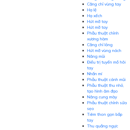
Căng chỉ vùng tay
Hạ lệ
Hạ xếch
Hút mỡ tay
Hút mỡ tay
Phẫu thuật chỉnh
xương hàm
Căng chỉ lỏng
Hút mỡ vùng nách
Nâng mũi
Điều trị tuyến mồ hôi
tay
Nhấn mí
Phẫu thuật cánh mũi
Phẫu thuật thu nhỏ,
tạo hình âm đạo
Nâng cung mày
Phẫu thuật chỉnh sửa
sẹo
Tiêm thon gọn bắp
tay
Thu quầng ngực