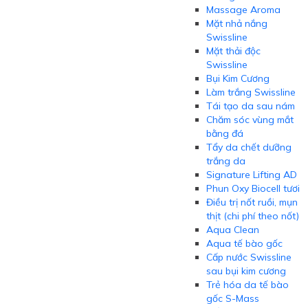
Massage Aroma
Mặt nhả nắng
Swissline
Mặt thải độc
Swissline
Bụi Kim Cương
Làm trắng Swissline
Tái tạo da sau nám
Chăm sóc vùng mắt
bằng đá
Tẩy da chết dưỡng
trắng da
Signature Lifting AD
Phun Oxy Biocell tươi
Điều trị nốt ruồi, mụn
thịt (chi phí theo nốt)
Aqua Clean
Aqua tế bào gốc
Cấp nước Swissline
sau bụi kim cương
Trẻ hóa da tế bào
gốc S-Mass