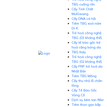
TBG cuống rốn
Cấy Tinh Chất
MulGwang
Cấy DNA cá hồi
Tiêm TBG xoá nám
Dr K
Trẻ hoá công nghệ
TBG (03 kháng thể)
Cấy tế bào gốc trẻ
hoá căng bóng da
TBG Italy
Trẻ hoá công nghệ
TBG (02 kháng thể)
Cấy PRP trẻ hoá da
Nhật Bản
Tiêm TBG Mông
Cấy thu nhỏ lỗ chân
lông
Cấy Tế Bào Gốc
Vùng Cổ
Dịch vụ tiêm tan filler
Tiêm thon gọn bắp