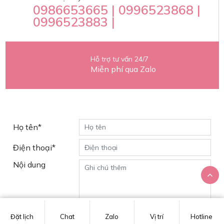
0986653665 | 0996523868 |
0996523883 |
Hỗ trợ tư vấn 24/7
Miễn phí qua Zalo
Yêu cầu tư vấn
Họ tên*
Điện thoại*
Nội dung
Đặt lịch
Chat
Zalo
Vị trí
Hotline