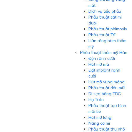
mắt
Dịch vụ tiểu phẫu
Phẫu thuật cắt mí
dưới
Phẫu thuật phimosis
Phẫu thuật Trĩ
Hàn răng hàm thẩm
mỹ
Phẫu thuật thẩm mỹ Hàn
Độn rãnh cười
Hút mỡ má
Đặt implant rãnh
cười
Hút mỡ vùng mông
Phẫu thuật đầu mũi
Di sẹo bằng TBG
Hạ Trán
Phẫu thuật tạo hình
môi bé
Hút mỡ lưng
Nâng cơ mi
Phẫu thuật thu nhỏ