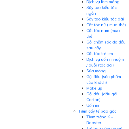
Dịch vụ làm móng
Sấy tạo kiểu tóc
ngắn
Sấy tạo kiểu tóc dài
Cắt tóc nữ ( mua thẻ)
Cắt tóc nam (mua
thẻ)
Gội chăm sóc da đầu
sau cấy
Cắt tóc trẻ em
Dịch vụ uốn / nhuộm
/ duỗi (tóc dài)
Sửa móng
Gội đầu (sản phẩm
của khách)
Make up
Gội đầu (dầu gội
Carton)
Uốn mi
Tiêm cấy tế bào gốc
Tiêm trắng K -
Booster
Trẻ hoá công nghệ