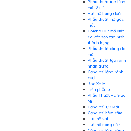
Phẫu thuật tạo hình
mắt 2 mí
Hút mỡ bụng dưới
Phẫu thuật mở góc
mắt
Combo Hút mỡ siết
eo kết hợp tạo hình
thành bụng
Phẫu thuật căng da
mặt
Phẫu thuật tạo rãnh
nhân trung
Căng chỉ lỏng rãnh
cười
Bóc Xơ Mí
Tiểu phẫu tai
Phẫu Thuật Hạ Size
Mí
Căng chỉ 1/2 Mặt
Căng chỉ hàm cằm
Hút mỡ vai
Hút mỡ nọng cằm
Căng chỉ lỏng vùng