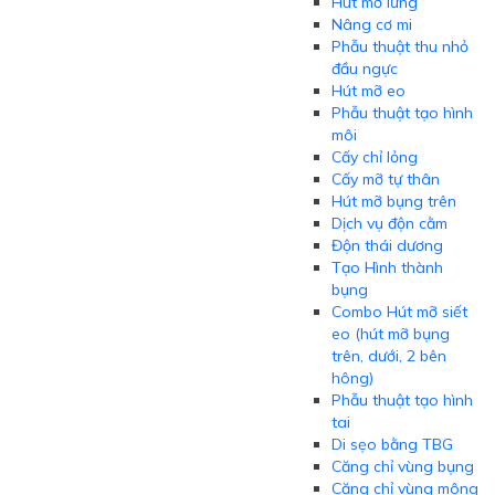
Hút mỡ lưng
Nâng cơ mi
Phẫu thuật thu nhỏ
đầu ngực
Hút mỡ eo
Phẫu thuật tạo hình
môi
Cấy chỉ lỏng
Cấy mỡ tự thân
Hút mỡ bụng trên
Dịch vụ độn cằm
Độn thái dương
Tạo Hình thành
bụng
Combo Hút mỡ siết
eo (hút mỡ bụng
trên, dưới, 2 bên
hông)
Phẫu thuật tạo hình
tai
Di sẹo bằng TBG
Căng chỉ vùng bụng
Căng chỉ vùng mông