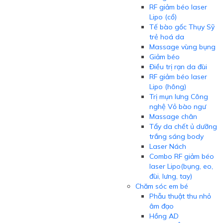
RF giảm béo laser
Lipo (cổ)
Tế bào gốc Thụy Sỹ
trẻ hoá da
Massage vùng bụng
Giảm béo
Điều trị rạn da đùi
RF giảm béo laser
Lipo (hông)
Trị mụn lưng Công
nghệ Vỏ bào ngư
Massage chân
Tẩy da chết ủ dưỡng
trắng sáng body
Laser Nách
Combo RF giảm béo
laser Lipo(bụng, eo,
đùi, lưng, tay)
Chăm sóc em bé
Phẫu thuật thu nhỏ
âm đạo
Hồng AD