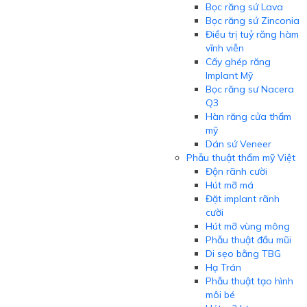
Bọc răng sứ Lava
Bọc răng sứ Zinconia
Điều trị tuỷ răng hàm
vĩnh viễn
Cấy ghép răng
Implant Mỹ
Bọc răng sư Nacera
Q3
Hàn răng cửa thẩm
mỹ
Dán sứ Veneer
Phẫu thuật thẩm mỹ Việt
Độn rãnh cười
Hút mỡ má
Đặt implant rãnh
cười
Hút mỡ vùng mông
Phẫu thuật đầu mũi
Di sẹo bằng TBG
Hạ Trán
Phẫu thuật tạo hình
môi bé