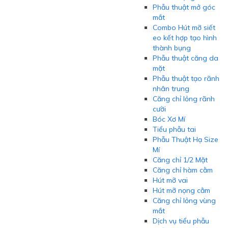
Phẫu thuật mở góc
mắt
Combo Hút mỡ siết
eo kết hợp tạo hình
thành bụng
Phẫu thuật căng da
mặt
Phẫu thuật tạo rãnh
nhân trung
Căng chỉ lỏng rãnh
cười
Bóc Xơ Mí
Tiểu phẫu tai
Phẫu Thuật Hạ Size
Mí
Căng chỉ 1/2 Mặt
Căng chỉ hàm cằm
Hút mỡ vai
Hút mỡ nọng cằm
Căng chỉ lỏng vùng
mắt
Dịch vụ tiểu phẫu