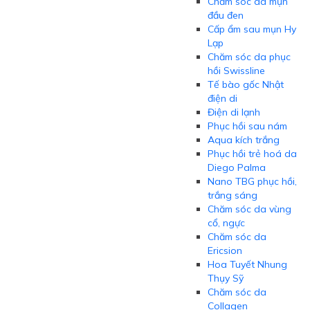
Chăm sóc da mụn
đầu đen
Cấp ẩm sau mụn Hy
Lạp
Chăm sóc da phục
hồi Swissline
Tế bào gốc Nhật
điện di
Điện di lạnh
Phục hồi sau nám
Aqua kích trắng
Phục hồi trẻ hoá da
Diego Palma
Nano TBG phục hồi,
trắng sáng
Chăm sóc da vùng
cổ, ngực
Chăm sóc da
Ericsion
Hoa Tuyết Nhung
Thụy Sỹ
Chăm sóc da
Collagen