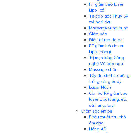
RF giảm béo laser
Lipo (cổ)
Tế bào gốc Thụy Sỹ
trẻ hoá da
Massage vùng bụng
Giảm béo
Điều trị rạn da đùi
RF giảm béo laser
Lipo (hông)
Trị mụn lưng Công
nghệ Vỏ bào ngư
Massage chân
Tẩy da chết ủ dưỡng
trắng sáng body
Laser Nách
Combo RF giảm béo
laser Lipo(bụng, eo,
đùi, lưng, tay)
Chăm sóc em bé
Phẫu thuật thu nhỏ
âm đạo
Hồng AD