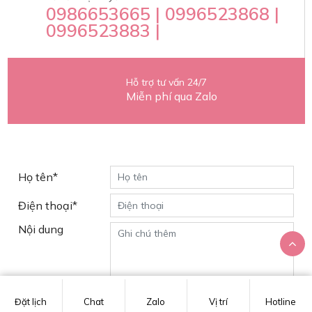
0986653665 | 0996523868 |
0996523883 |
Hỗ trợ tư vấn 24/7
Miễn phí qua Zalo
Yêu cầu tư vấn
Họ tên*
Điện thoại*
Nội dung
Đặt lịch
Chat
Zalo
Vị trí
Hotline