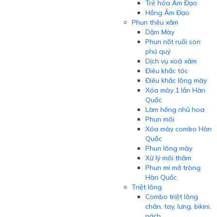
Trẻ hóa Âm Đạo
Hồng Âm Đạo
Phun thêu xăm
Dặm Mày
Phun nốt ruồi son
phú quý
Dịch vụ xoá xăm
Điêu khắc tóc
Điêu khắc lông mày
Xóa mày 1 lần Hàn
Quốc
Làm hồng nhũ hoa
Phun môi
Xóa mày combo Hàn
Quốc
Phun lông mày
Xử lý môi thâm
Phun mí mở tròng
Hàn Quốc
Triệt lông
Combo triệt lông
chân, tay, lưng, bikini,
nách