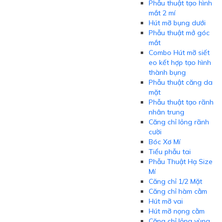
Phẫu thuật tạo hình
mắt 2 mí
Hút mỡ bụng dưới
Phẫu thuật mở góc
mắt
Combo Hút mỡ siết
eo kết hợp tạo hình
thành bụng
Phẫu thuật căng da
mặt
Phẫu thuật tạo rãnh
nhân trung
Căng chỉ lỏng rãnh
cười
Bóc Xơ Mí
Tiểu phẫu tai
Phẫu Thuật Hạ Size
Mí
Căng chỉ 1/2 Mặt
Căng chỉ hàm cằm
Hút mỡ vai
Hút mỡ nọng cằm
Căng chỉ lỏng vùng