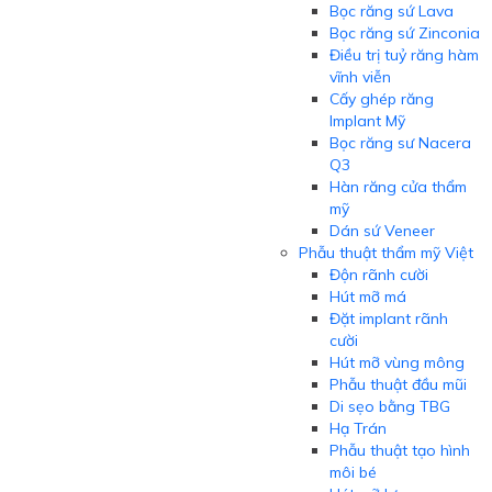
Bọc răng sứ Lava
Bọc răng sứ Zinconia
Điều trị tuỷ răng hàm
vĩnh viễn
Cấy ghép răng
Implant Mỹ
Bọc răng sư Nacera
Q3
Hàn răng cửa thẩm
mỹ
Dán sứ Veneer
Phẫu thuật thẩm mỹ Việt
Độn rãnh cười
Hút mỡ má
Đặt implant rãnh
cười
Hút mỡ vùng mông
Phẫu thuật đầu mũi
Di sẹo bằng TBG
Hạ Trán
Phẫu thuật tạo hình
môi bé