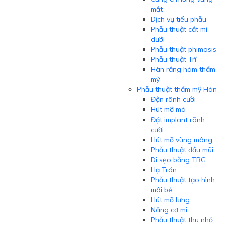
mắt
Dịch vụ tiểu phẫu
Phẫu thuật cắt mí
dưới
Phẫu thuật phimosis
Phẫu thuật Trĩ
Hàn răng hàm thẩm
mỹ
Phẫu thuật thẩm mỹ Hàn
Độn rãnh cười
Hút mỡ má
Đặt implant rãnh
cười
Hút mỡ vùng mông
Phẫu thuật đầu mũi
Di sẹo bằng TBG
Hạ Trán
Phẫu thuật tạo hình
môi bé
Hút mỡ lưng
Nâng cơ mi
Phẫu thuật thu nhỏ