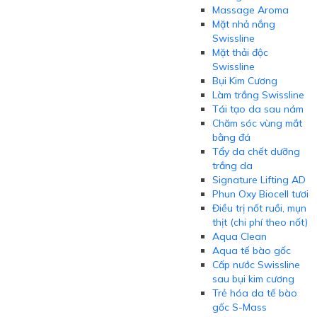
Massage Aroma
Mặt nhả nắng
Swissline
Mặt thải độc
Swissline
Bụi Kim Cương
Làm trắng Swissline
Tái tạo da sau nám
Chăm sóc vùng mắt
bằng đá
Tẩy da chết dưỡng
trắng da
Signature Lifting AD
Phun Oxy Biocell tươi
Điều trị nốt ruồi, mụn
thịt (chi phí theo nốt)
Aqua Clean
Aqua tế bào gốc
Cấp nước Swissline
sau bụi kim cương
Trẻ hóa da tế bào
gốc S-Mass