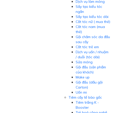
Dịch vụ làm móng
Sấy tạo kiểu tóc
ngắn
Sấy tạo kiểu tóc dài
Cắt tóc nữ ( mua thẻ)
Cắt tóc nam (mua
thẻ)
Gội chăm sóc da đầu
sau cấy
Cắt tóc trẻ em
Dịch vụ uốn / nhuộm
/ duỗi (tóc dài)
Sửa móng
Gội đầu (sản phẩm
của khách)
Make up
Gội đầu (dầu gội
Carton)
Uốn mi
Tiêm cấy tế bào gốc
Tiêm trắng K -
Booster
Trẻ hoá công nghệ