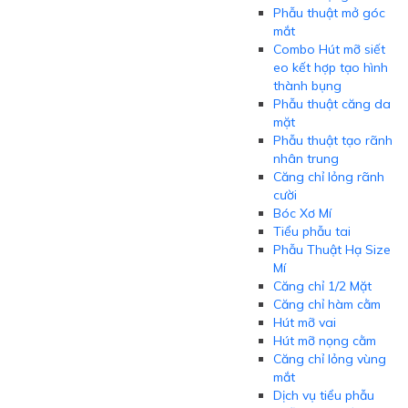
Phẫu thuật mở góc
mắt
Combo Hút mỡ siết
eo kết hợp tạo hình
thành bụng
Phẫu thuật căng da
mặt
Phẫu thuật tạo rãnh
nhân trung
Căng chỉ lỏng rãnh
cười
Bóc Xơ Mí
Tiểu phẫu tai
Phẫu Thuật Hạ Size
Mí
Căng chỉ 1/2 Mặt
Căng chỉ hàm cằm
Hút mỡ vai
Hút mỡ nọng cằm
Căng chỉ lỏng vùng
mắt
Dịch vụ tiểu phẫu