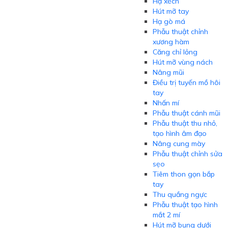
Hạ xếch
Hút mỡ tay
Hạ gò má
Phẫu thuật chỉnh
xương hàm
Căng chỉ lỏng
Hút mỡ vùng nách
Nâng mũi
Điều trị tuyến mồ hôi
tay
Nhấn mí
Phẫu thuật cánh mũi
Phẫu thuật thu nhỏ,
tạo hình âm đạo
Nâng cung mày
Phẫu thuật chỉnh sửa
sẹo
Tiêm thon gọn bắp
tay
Thu quầng ngực
Phẫu thuật tạo hình
mắt 2 mí
Hút mỡ bụng dưới