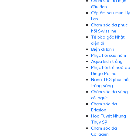
Chăm sóc da mụn
đầu đen
Cấp ẩm sau mụn Hy
Lạp
Chăm sóc da phục
hồi Swissline
Tế bào gốc Nhật
điện di
Điện di lạnh
Phục hồi sau nám
Aqua kích trắng
Phục hồi trẻ hoá da
Diego Palma
Nano TBG phục hồi,
trắng sáng
Chăm sóc da vùng
cổ, ngực
Chăm sóc da
Ericsion
Hoa Tuyết Nhung
Thụy Sỹ
Chăm sóc da
Collagen