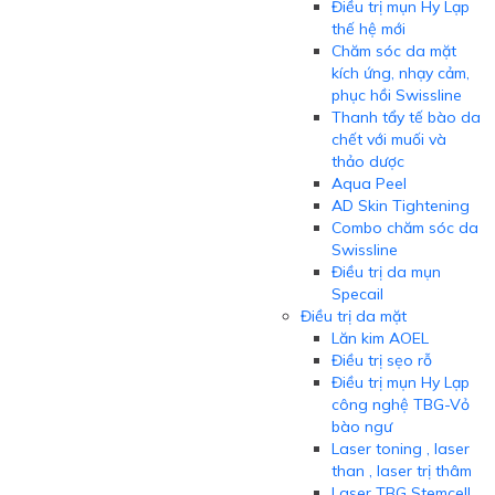
Điều trị mụn Hy Lạp
thế hệ mới
Chăm sóc da mặt
kích ứng, nhạy cảm,
phục hồi Swissline
Thanh tẩy tế bào da
chết với muối và
thảo dược
Aqua Peel
AD Skin Tightening
Combo chăm sóc da
Swissline
Điều trị da mụn
Specail
Điều trị da mặt
Lăn kim AOEL
Điều trị sẹo rỗ
Điều trị mụn Hy Lạp
công nghệ TBG-Vỏ
bào ngư
Laser toning , laser
than , laser trị thâm
Laser TBG Stemcell