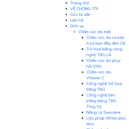
Trang chủ
VỀ CHÚNG TÔI
Góc tư vấn
Liên hệ
Dịch vụ
Chăm sóc da mặt
Chăm sóc da cơ bản
/csd mụn đầu đen CB
Trẻ hoá bằng công
nghệ TBG LA
Chăm sóc da phục
hồi SWL
Chăm sóc da
Vitamin C
Công nghệ trẻ hoá
bằng TBG
Công nghệ làm
trắng bằng TBG
Thuỵ Sỹ
Nâng cơ Swissline
Liệu pháp White plus
xtra