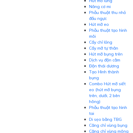
Hút mỡ lưng
Nâng cơ mi
Phẫu thuật thu nhỏ
đầu ngực
Hút mỡ eo
Phẫu thuật tạo hình
môi
Cấy chỉ lỏng
Cấy mỡ tự thân
Hút mỡ bụng trên
Dịch vụ độn cằm
Độn thái dương
Tạo Hình thành
bụng
Combo Hút mỡ siết
eo (hút mỡ bụng
trên, dưới, 2 bên
hông)
Phẫu thuật tạo hình
tai
Di sẹo bằng TBG
Căng chỉ vùng bụng
Căng chỉ vùng mông