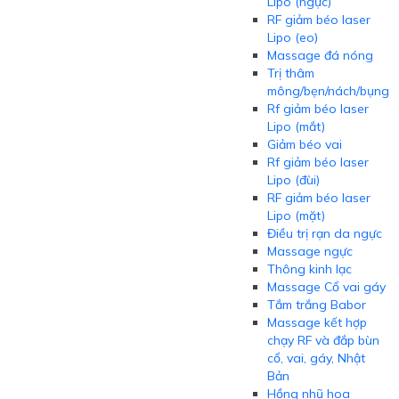
Lipo (ngực)
RF giảm béo laser
Lipo (eo)
Massage đá nóng
Trị thâm
mông/bẹn/nách/bụng
Rf giảm béo laser
Lipo (mắt)
Giảm béo vai
Rf giảm béo laser
Lipo (đùi)
RF giảm béo laser
Lipo (mặt)
Điều trị rạn da ngực
Massage ngực
Thông kinh lạc
Massage Cổ vai gáy
Tắm trắng Babor
Massage kết hợp
chạy RF và đắp bùn
cổ, vai, gáy, Nhật
Bản
Hồng nhũ hoa