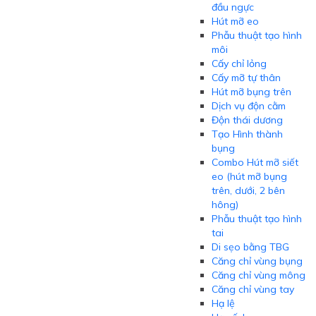
đầu ngực
Hút mỡ eo
Phẫu thuật tạo hình
môi
Cấy chỉ lỏng
Cấy mỡ tự thân
Hút mỡ bụng trên
Dịch vụ độn cằm
Độn thái dương
Tạo Hình thành
bụng
Combo Hút mỡ siết
eo (hút mỡ bụng
trên, dưới, 2 bên
hông)
Phẫu thuật tạo hình
tai
Di sẹo bằng TBG
Căng chỉ vùng bụng
Căng chỉ vùng mông
Căng chỉ vùng tay
Hạ lệ