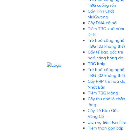
TBG cuống rốn
Cấy Tinh Chất
MulGwang
Cấy DNA cá hồi
Tiêm TBG xoá nám
Dr K
Trẻ hoá công nghệ
TBG (03 kháng thể)
Cấy tế bào gốc trẻ
hoá căng bóng da
TBG Italy
Trẻ hoá công nghệ
TBG (02 kháng thể)
Cấy PRP trẻ hoá da
Nhật Bản
Tiêm TBG Mông
Cấy thu nhỏ lỗ chân
lông
Cấy Tế Bào Gốc
Vùng Cổ
Dịch vụ tiêm tan filler
Tiêm thon gọn bắp