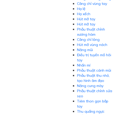
Căng chỉ vùng tay
Hạ lệ
Hạ xếch
Hút mỡ tay
Hút mỡ tay
Phẫu thuật chỉnh
xương hàm
Căng chỉ lỏng
Hút mỡ vùng nách
Nâng mũi
Điều trị tuyến mồ hôi
tay
Nhấn mí
Phẫu thuật cánh mũi
Phẫu thuật thu nhỏ,
tạo hình âm đạo
Nâng cung mày
Phẫu thuật chỉnh sửa
sẹo
Tiêm thon gọn bắp
tay
Thu quầng ngực