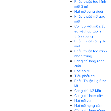
Phẫu thuật tạo hình
mắt 2 mí
Hút mỡ bụng dưới
Phẫu thuật mở góc
mắt
Combo Hút mỡ siết
eo kết hợp tạo hình
thành bụng
Phẫu thuật căng da
mặt
Phẫu thuật tạo rãnh
nhân trung
Căng chỉ lỏng rãnh
cười
Bóc Xơ Mí
Tiểu phẫu tai
Phẫu Thuật Hạ Size
Mí
Căng chỉ 1/2 Mặt
Căng chỉ hàm cằm
Hút mỡ vai
Hút mỡ nọng cằm
Căng chỉ lỏng vùng