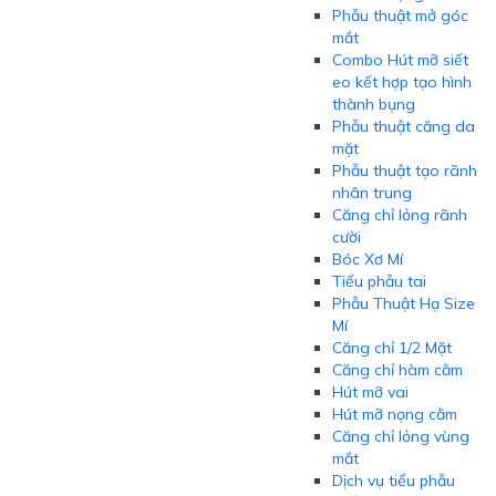
Phẫu thuật mở góc
mắt
Combo Hút mỡ siết
eo kết hợp tạo hình
thành bụng
Phẫu thuật căng da
mặt
Phẫu thuật tạo rãnh
nhân trung
Căng chỉ lỏng rãnh
cười
Bóc Xơ Mí
Tiểu phẫu tai
Phẫu Thuật Hạ Size
Mí
Căng chỉ 1/2 Mặt
Căng chỉ hàm cằm
Hút mỡ vai
Hút mỡ nọng cằm
Căng chỉ lỏng vùng
mắt
Dịch vụ tiểu phẫu