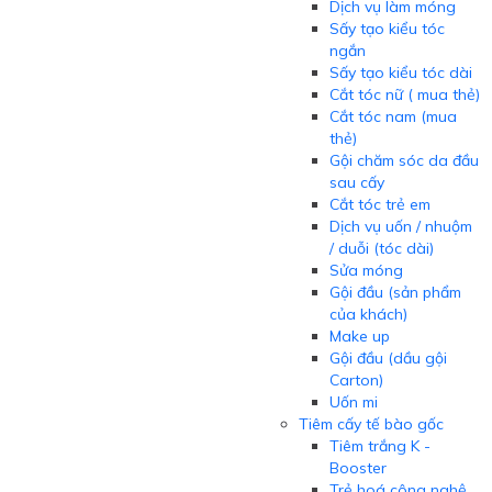
Dịch vụ làm móng
Sấy tạo kiểu tóc
ngắn
Sấy tạo kiểu tóc dài
Cắt tóc nữ ( mua thẻ)
Cắt tóc nam (mua
thẻ)
Gội chăm sóc da đầu
sau cấy
Cắt tóc trẻ em
Dịch vụ uốn / nhuộm
/ duỗi (tóc dài)
Sửa móng
Gội đầu (sản phẩm
của khách)
Make up
Gội đầu (dầu gội
Carton)
Uốn mi
Tiêm cấy tế bào gốc
Tiêm trắng K -
Booster
Trẻ hoá công nghệ