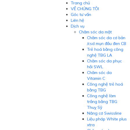
Trang chủ
VỀ CHÚNG TÔI
Góc tư vấn
Liên hệ
Dịch vụ
Chăm sóc da mặt
Chăm sóc da cơ bản
/csd mụn đầu đen CB
Trẻ hoá bằng công
nghệ TBG LA
Chăm sóc da phục
hồi SWL
Chăm sóc da
Vitamin C
Công nghệ trẻ hoá
bằng TBG
Công nghệ làm
trắng bằng TBG
Thuỵ Sỹ
Nâng cơ Swissline
Liệu pháp White plus
xtra