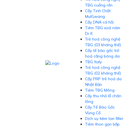
TBG cuống rốn
Cấy Tinh Chất
MulGwang
Cấy DNA cá hồi
Tiêm TBG xoá nám
Dr K
Trẻ hoá công nghệ
TBG (03 kháng thể)
Cấy tế bào gốc trẻ
hoá căng bóng da
TBG Italy
Trẻ hoá công nghệ
TBG (02 kháng thể)
Cấy PRP trẻ hoá da
Nhật Bản
Tiêm TBG Mông
Cấy thu nhỏ lỗ chân
lông
Cấy Tế Bào Gốc
Vùng Cổ
Dịch vụ tiêm tan filler
Tiêm thon gọn bắp