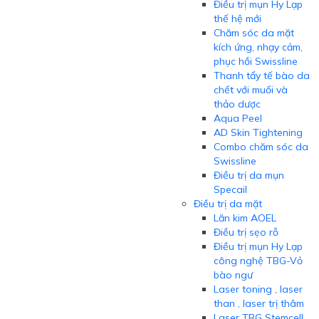
Điều trị mụn Hy Lạp
thế hệ mới
Chăm sóc da mặt
kích ứng, nhạy cảm,
phục hồi Swissline
Thanh tẩy tế bào da
chết với muối và
thảo dược
Aqua Peel
AD Skin Tightening
Combo chăm sóc da
Swissline
Điều trị da mụn
Specail
Điều trị da mặt
Lăn kim AOEL
Điều trị sẹo rỗ
Điều trị mụn Hy Lạp
công nghệ TBG-Vỏ
bào ngư
Laser toning , laser
than , laser trị thâm
Laser TBG Stemcell