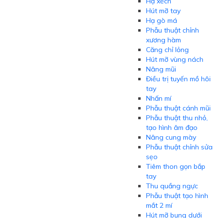
Hạ xếch
Hút mỡ tay
Hạ gò má
Phẫu thuật chỉnh
xương hàm
Căng chỉ lỏng
Hút mỡ vùng nách
Nâng mũi
Điều trị tuyến mồ hôi
tay
Nhấn mí
Phẫu thuật cánh mũi
Phẫu thuật thu nhỏ,
tạo hình âm đạo
Nâng cung mày
Phẫu thuật chỉnh sửa
sẹo
Tiêm thon gọn bắp
tay
Thu quầng ngực
Phẫu thuật tạo hình
mắt 2 mí
Hút mỡ bụng dưới