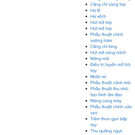
Căng chỉ vùng tay
Hạ lệ
Hạ xếch
Hút mỡ tay
Hút mỡ tay
Phẫu thuật chỉnh
xương hàm
Căng chỉ lỏng
Hút mỡ vùng nách
Nâng mũi
Điều trị tuyến mồ hôi
tay
Nhấn mí
Phẫu thuật cánh mũi
Phẫu thuật thu nhỏ,
tạo hình âm đạo
Nâng cung mày
Phẫu thuật chỉnh sửa
sẹo
Tiêm thon gọn bắp
tay
Thu quầng ngực