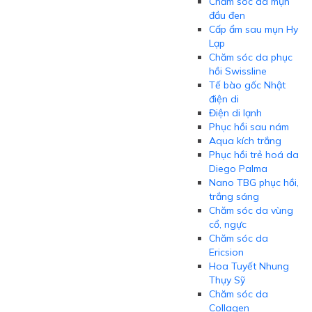
Chăm sóc da mụn
đầu đen
Cấp ẩm sau mụn Hy
Lạp
Chăm sóc da phục
hồi Swissline
Tế bào gốc Nhật
điện di
Điện di lạnh
Phục hồi sau nám
Aqua kích trắng
Phục hồi trẻ hoá da
Diego Palma
Nano TBG phục hồi,
trắng sáng
Chăm sóc da vùng
cổ, ngực
Chăm sóc da
Ericsion
Hoa Tuyết Nhung
Thụy Sỹ
Chăm sóc da
Collagen