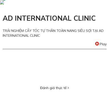
AD INTERNATIONAL CLINIC
HÂN TOÀN NANG SIÊU SỢI TẠI AD
KIẾN TẠO VÓC DÁNG, HIỆU C
HÀNG CAMY THỦY TIÊN TẠI AD
Play
NEW
Đánh giá thực tế