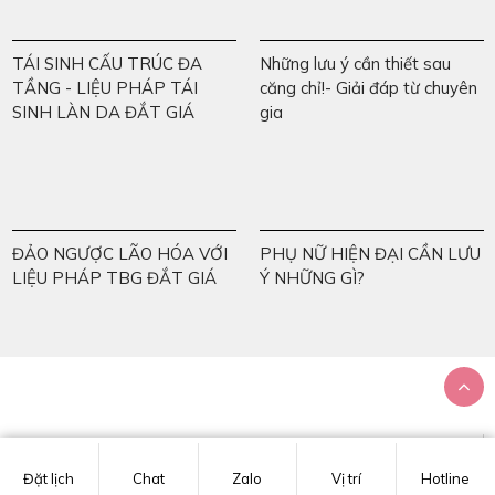
TÁI SINH CẤU TRÚC ĐA
Những lưu ý cần thiết sau
TẦNG - LIỆU PHÁP TÁI
căng chỉ!- Giải đáp từ chuyên
SINH LÀN DA ĐẮT GIÁ
gia
ĐẢO NGƯỢC LÃO HÓA VỚI
PHỤ NỮ HIỆN ĐẠI CẦN LƯU
LIỆU PHÁP TBG ĐẮT GIÁ
Ý NHỮNG GÌ?
Hỗ trợ tư vấn
Tư vấn trực tuyến
Đặt lịch
Chat
Zalo
Vị trí
Hotline