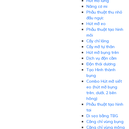
Hút mỡ lưng
Nâng cơ mi
Phẫu thuật thu nhỏ
đầu ngực
Hút mỡ eo
Phẫu thuật tạo hình
môi
Cấy chỉ lỏng
Cấy mỡ tự thân
Hút mỡ bụng trên
Dịch vụ độn cằm
Độn thái dương
Tạo Hình thành
bụng
Combo Hút mỡ siết
eo (hút mỡ bụng
trên, dưới, 2 bên
hông)
Phẫu thuật tạo hình
tai
Di sẹo bằng TBG
Căng chỉ vùng bụng
Căng chỉ vùng mông