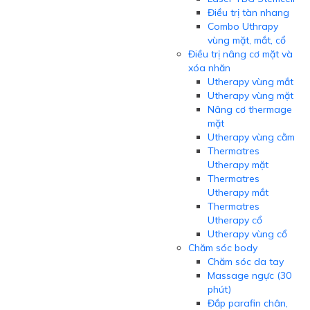
Điều trị tàn nhang
Combo Uthrapy
vùng mặt, mắt, cổ
Điều trị nâng cơ mặt và
xóa nhăn
Utherapy vùng mắt
Utherapy vùng mặt
Nâng cơ thermage
mặt
Utherapy vùng cằm
Thermatres
Utherapy mặt
Thermatres
Utherapy mắt
Thermatres
Utherapy cổ
Utherapy vùng cổ
Chăm sóc body
Chăm sóc da tay
Massage ngực (30
phút)
Đắp parafin chân,