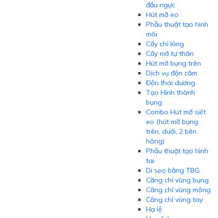
đầu ngực
Hút mỡ eo
Phẫu thuật tạo hình
môi
Cấy chỉ lỏng
Cấy mỡ tự thân
Hút mỡ bụng trên
Dịch vụ độn cằm
Độn thái dương
Tạo Hình thành
bụng
Combo Hút mỡ siết
eo (hút mỡ bụng
trên, dưới, 2 bên
hông)
Phẫu thuật tạo hình
tai
Di sẹo bằng TBG
Căng chỉ vùng bụng
Căng chỉ vùng mông
Căng chỉ vùng tay
Hạ lệ