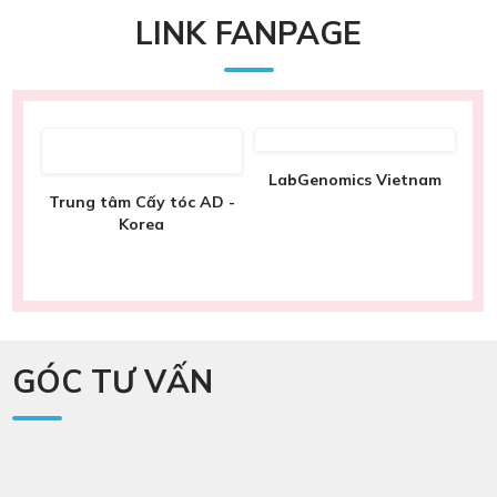
LINK FANPAGE
LabGenomics Vietnam
sức
Trung tâm Cấy tóc AD -
al
Korea
GÓC TƯ VẤN