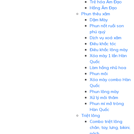
Trẻ hóa Âm Đạo
Hồng Âm Đạo
Phun thêu xăm
Dặm Mày
Phun nốt ruồi son
phú quý
Dịch vụ xoá xăm
Điêu khắc tóc
Điêu khắc lông mày
Xóa mày 1 lần Hàn
Quốc
Làm hồng nhũ hoa
Phun môi
Xóa mày combo Hàn
Quốc
Phun lông mày
Xử lý môi thâm
Phun mí mở tròng
Hàn Quốc
Triệt lông
Combo triệt lông
chân, tay, lưng, bikini,
nách