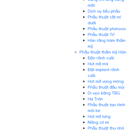
mắt
Dịch vụ tiểu phẫu
Phẫu thuật cắt mí
dưới
Phẫu thuật phimosis
Phẫu thuật Trĩ
Hàn răng hàm thẩm
mỹ
Phẫu thuật thẩm mỹ Hàn
Độn rãnh cười
Hút mỡ má
Đặt implant rãnh
cười
Hút mỡ vùng mông
Phẫu thuật đầu mũi
Di sẹo bằng TBG
Hạ Trán
Phẫu thuật tạo hình
môi bé
Hút mỡ lưng
Nâng cơ mi
Phẫu thuật thu nhỏ