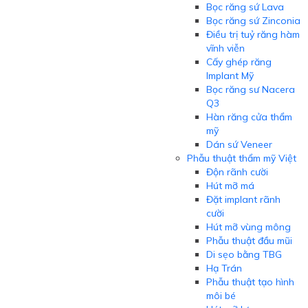
Bọc răng sứ Lava
Bọc răng sứ Zinconia
Điều trị tuỷ răng hàm
vĩnh viễn
Cấy ghép răng
Implant Mỹ
Bọc răng sư Nacera
Q3
Hàn răng cửa thẩm
mỹ
Dán sứ Veneer
Phẫu thuật thẩm mỹ Việt
Độn rãnh cười
Hút mỡ má
Đặt implant rãnh
cười
Hút mỡ vùng mông
Phẫu thuật đầu mũi
Di sẹo bằng TBG
Hạ Trán
Phẫu thuật tạo hình
môi bé