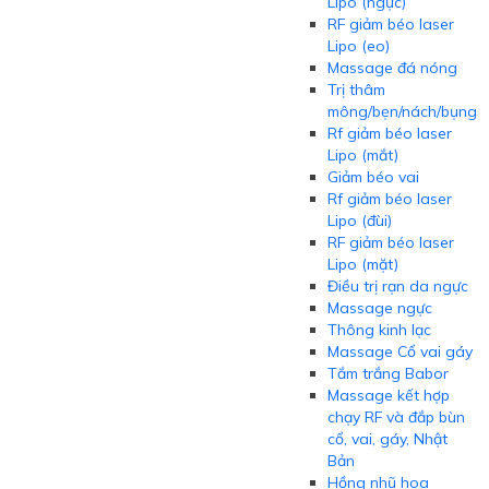
Lipo (ngực)
RF giảm béo laser
Lipo (eo)
Massage đá nóng
Trị thâm
mông/bẹn/nách/bụng
Rf giảm béo laser
Lipo (mắt)
Giảm béo vai
Rf giảm béo laser
Lipo (đùi)
RF giảm béo laser
Lipo (mặt)
Điều trị rạn da ngực
Massage ngực
Thông kinh lạc
Massage Cổ vai gáy
Tắm trắng Babor
Massage kết hợp
chạy RF và đắp bùn
cổ, vai, gáy, Nhật
Bản
Hồng nhũ hoa