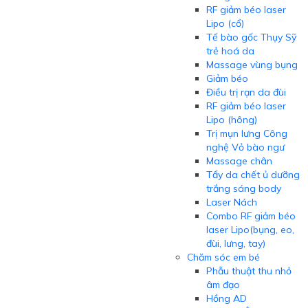
RF giảm béo laser
Lipo (cổ)
Tế bào gốc Thụy Sỹ
trẻ hoá da
Massage vùng bụng
Giảm béo
Điều trị rạn da đùi
RF giảm béo laser
Lipo (hông)
Trị mụn lưng Công
nghệ Vỏ bào ngư
Massage chân
Tẩy da chết ủ dưỡng
trắng sáng body
Laser Nách
Combo RF giảm béo
laser Lipo(bụng, eo,
đùi, lưng, tay)
Chăm sóc em bé
Phẫu thuật thu nhỏ
âm đạo
Hồng AD