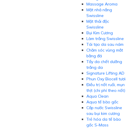
Massage Aroma
Mặt nhả nắng
Swissline
Mặt thải độc
Swissline
Bụi Kim Cương
Làm trắng Swissline
Tái tạo da sau nám
Chăm sóc vùng mắt
bằng đá
Tẩy da chết dưỡng
trắng da
Signature Lifting AD
Phun Oxy Biocell tươi
Điều trị nốt ruồi, mụn
thịt (chi phí theo nốt)
Aqua Clean
Aqua tế bào gốc
Cấp nước Swissline
sau bụi kim cương
Trẻ hóa da tế bào
gốc S-Mass