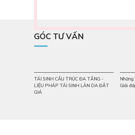
GÓC TƯ VẤN
TÁI SINH CẤU TRÚC ĐA TẦNG -
Những l
LIỆU PHÁP TÁI SINH LÀN DA ĐẮT
Giải đá
GIÁ
Hỗ trợ tư vấn
Yêu cầu