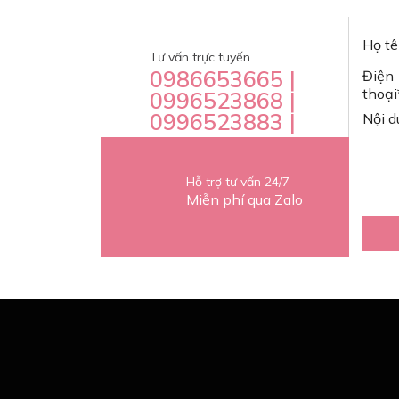
Họ tê
Tư vấn trực tuyến
0986653665 |
Điện
thoại
0996523868 |
0996523883 |
Nội d
Hỗ trợ tư vấn 24/7
Miễn phí qua Zalo