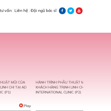
tư vấn
Liên hệ
Đội ngũ bác sĩ
|
|
 CỦA
HÀNH TRÌNH PHẪU THUẬT MŨI CỦA
TÁI PHẪU TH
ẠI AD
KHÁCH HÀNG TRỊNH LINH CHI TẠI AD
RÚT CHO KH
INTERNATIONAL CLINIC (P2)
BẰNG CHỈ | A
Play
Play