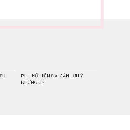
ỆU
PHỤ NỮ HIỆN ĐẠI CẦN LƯU Ý
NHỮNG GÌ?
Thông tin liên hệ