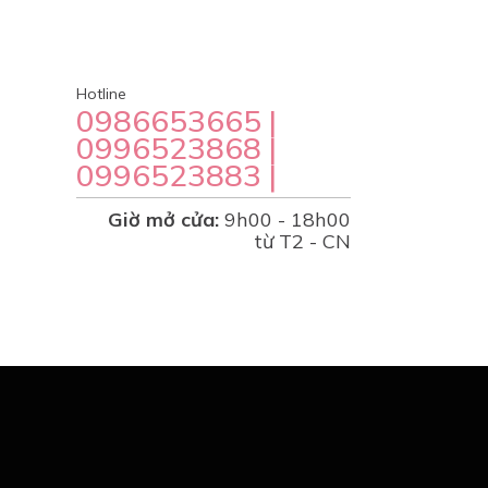
Hotline
0986653665 |
0996523868 |
0996523883 |
Giờ mở cửa:
9h00 - 18h00
từ T2 - CN