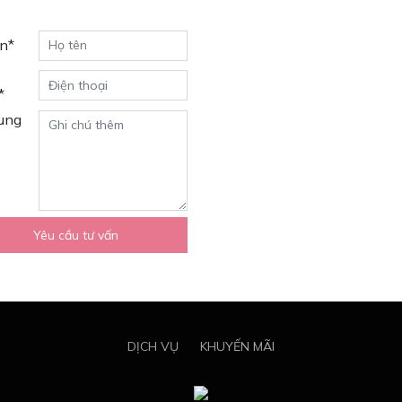
n*
*
ung
Yêu cầu tư vấn
DỊCH VỤ
KHUYẾN MÃI