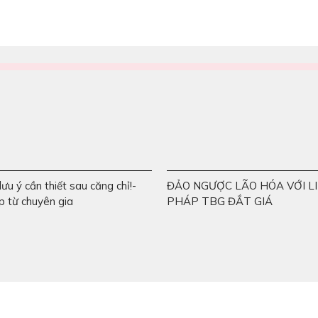
ưu ý cần thiết sau căng chỉ!-
ĐẢO NGƯỢC LÃO HÓA VỚI LI
p từ chuyên gia
PHÁP TBG ĐẮT GIÁ
 tư vấn
Bản đồ