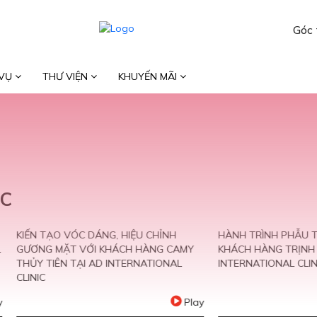
Góc 
 VỤ
THƯ VIỆN
KHUYẾN MÃI
IC
ẠO VÓC DÁNG, HIỆU CHỈNH
HÀNH TRÌNH PHẪU THUẬT MŨI
 MẶT VỚI KHÁCH HÀNG CAMY
KHÁCH HÀNG TRỊNH LINH CHI T
IÊN TẠI AD INTERNATIONAL
INTERNATIONAL CLINIC (P1)
Play