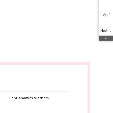
Vị trí
Hotline
LabGenomics Vietnam
DL Plast