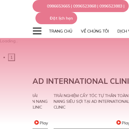
0986653665 | 0996523868 | 0996523883 |
Đặt lịch hẹn
TRANG CHỦ
VỀ CHÚNG TÔI
DỊCH
Loading...
1
AD INTERNATIONAL CLIN
LE STRẢI
TRẢI NGHIỆM CẤY TÓC TỰ THÂN TOÀN
KIẾN T
ÓC TOÀN NANG
NANG SIÊU SỢI TẠI AD INTERNATIONAL
GƯƠNG
ONAL CLINIC
CLINIC
THỦY T
CLINIC
Play
Play