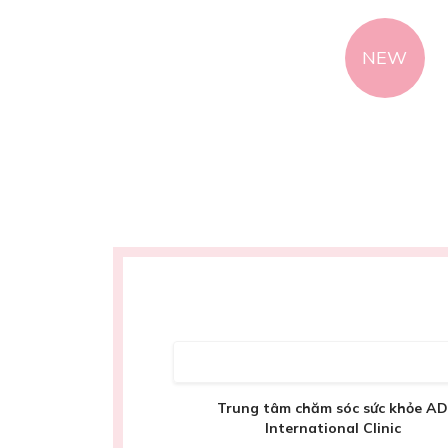
NEW
onal Clinic
Trung tâm chăm sóc sức khỏe A
International Clinic